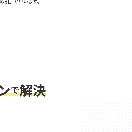
取引」といいます。
ン
解決
で