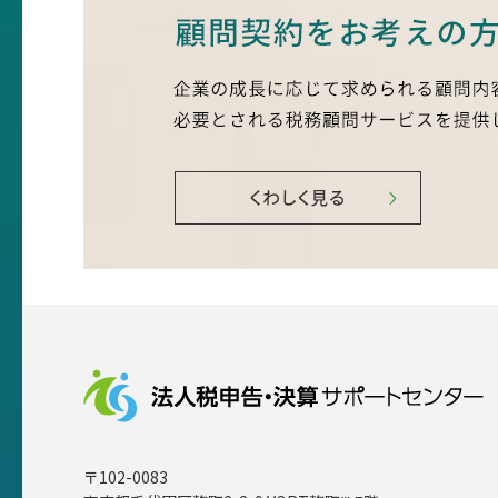
〒102-0083