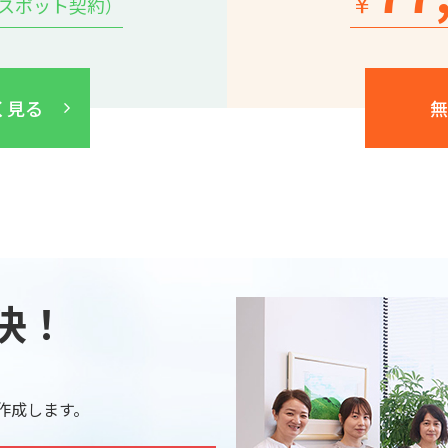
￥
のスポット契約）
く見る
無
決！
作成します。