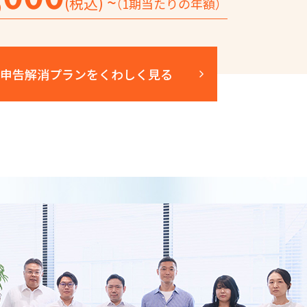
~
(税込)
（1期当たりの年額）
申告解消プランを
くわしく見る