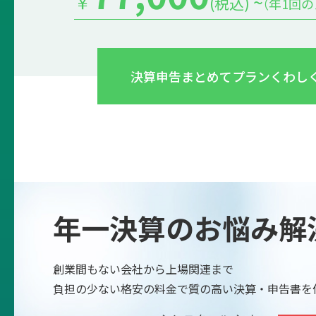
￥
~
(税込)
（年1回
決算申告まとめてプラン
くわし
年一決算のお悩み解
創業間もない会社から上場関連まで
負担の少ない格安の料金で質の高い決算・申告書を