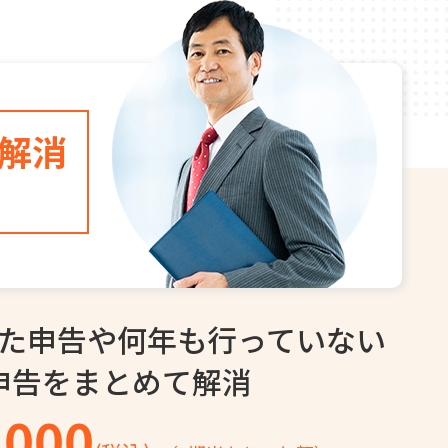
解消
た申告や
何年も行っていない
申告を
まとめて解消
,000