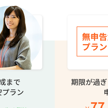
無申告
プラン
成まで
期限が過ぎ
安プラン
77