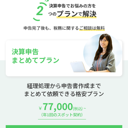
決算申告でお悩みの方を
2
プラン
解決
つの
で
申告完了後も、税務に関する
ご相談は無料
決算申告
まとめてプラン
経理処理から申告書作成まで
まとめて依頼できる格安プラン
77,000
￥
~
(税込)
（年1回のスポット契約）