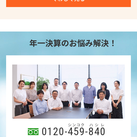
年一決算のお悩み解決！
シンコク
ハシレ
0120-
459
-
840