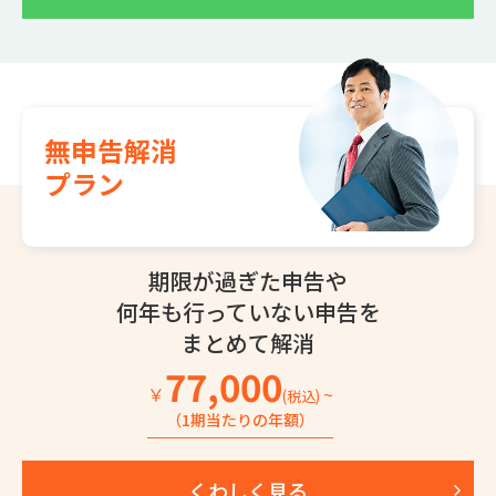
無申告解消
プラン
期限が過ぎた申告や
何年も行っていない
申告を
まとめて解消
77,000
￥
~
(税込)
（1期当たりの年額）
くわしく見る