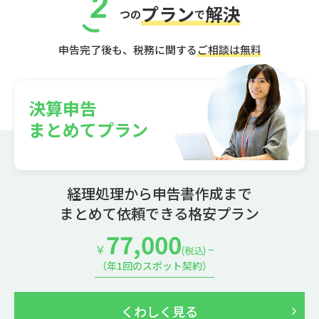
2
プラン
解決
つの
で
申告完了後も、税務に関する
ご相談は無料
決算申告
まとめてプラン
経理処理から申告書作成まで
まとめて依頼できる格安プラン
77,000
￥
~
(税込)
（年1回のスポット契約）
くわしく見る