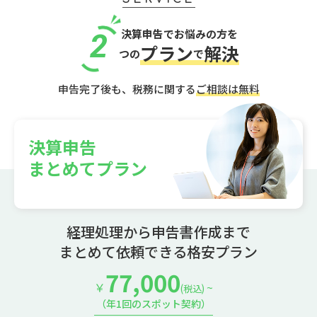
決算申告でお悩みの方を
2
プラン
解決
つの
で
申告完了後も、税務に関する
ご相談は無料
決算申告
まとめてプラン
経理処理から申告書作成まで
まとめて依頼できる格安プラン
77,000
￥
~
(税込)
（年1回のスポット契約）