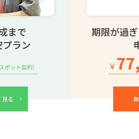
成まで
期限が過ぎ
安プラン
77
￥
のスポット契約）
く見る
無