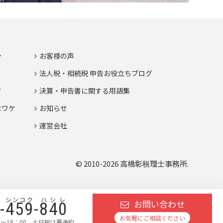
ン
お客様の声
法人税・相続税 申告お役立ちブログ
ド
決算・申告書に関する用語集
なワケ
お知らせ
運営会社
© 2010-2026 高橋彰税理士事務所.
シンコク
ハシレ
お問い合わせ
-
459
-
840
お気軽にご相談ください
～18：00 土日祝は要予約