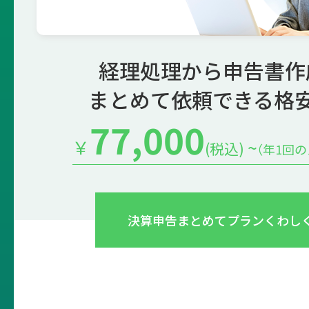
経理処理から申告書作
まとめて依頼できる格
77,000
￥
~
(税込)
（年1回
決算申告まとめてプラン
くわし