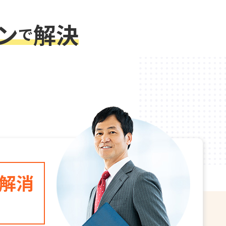
ン
解決
で
解消