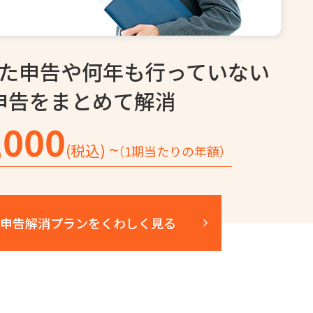
た申告や
何年も行っていない
申告を
まとめて解消
,000
~
(税込)
（1期当たりの年額）
申告解消プランを
くわしく見る