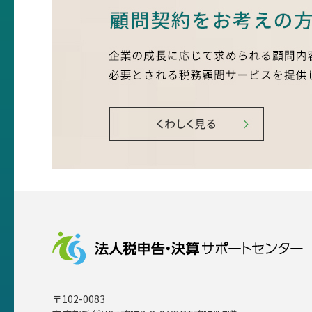
〒102-0083