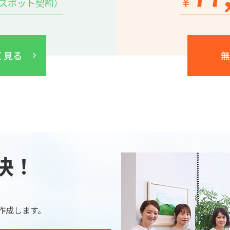
￥
のスポット契約）
く見る
無
決！
作成します。