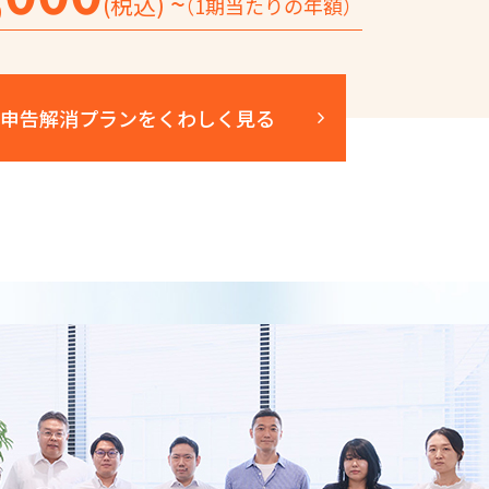
~
(税込)
（1期当たりの年額）
申告解消プランを
くわしく見る