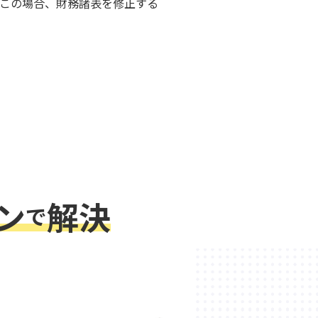
この場合、財務諸表を修正する
ン
解決
で