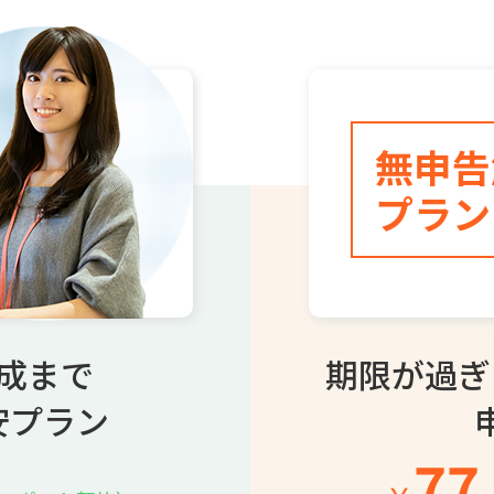
無申告
プラン
成まで
期限が過ぎ
安プラン
77