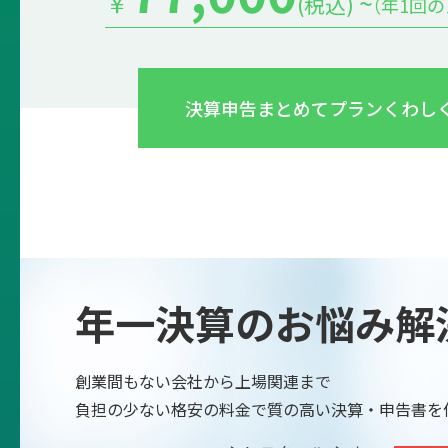
￥
~
(税込)
（年1回
決算申告まとめてプラン
くわし
年一決算のお悩み解
創業間もない会社から上場関連まで
負担の少ない格安の料金で質の高い決算・申告書を