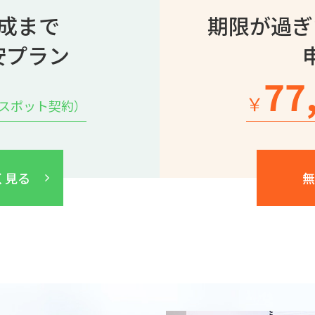
成まで
期限が過ぎ
安プラン
77
￥
のスポット契約）
く見る
無