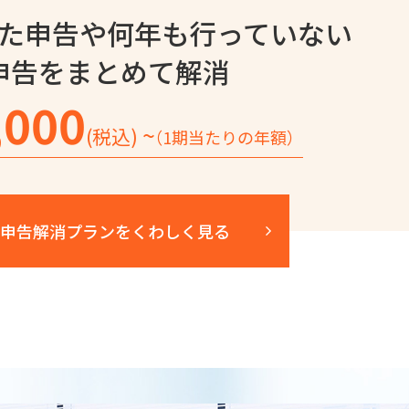
た申告や
何年も行っていない
申告を
まとめて解消
,000
~
(税込)
（1期当たりの年額）
申告解消プランを
くわしく見る