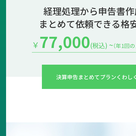
経理処理から申告書作
まとめて依頼できる格
77,000
￥
~
(税込)
（年1回
決算申告まとめてプラン
くわし