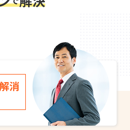
ン
解決
で
解消