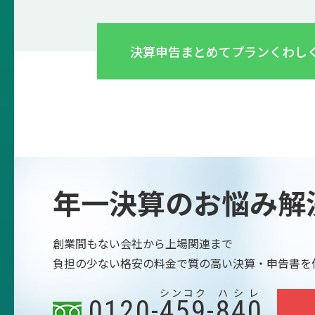
決算申告まとめてプラン
くわし
年一決算のお悩み解
創業間もない会社から上場関連まで
負担の少ない格安の料金で質の高い決算・申告書を
シンコク
ハシレ
0120-
459
-
840