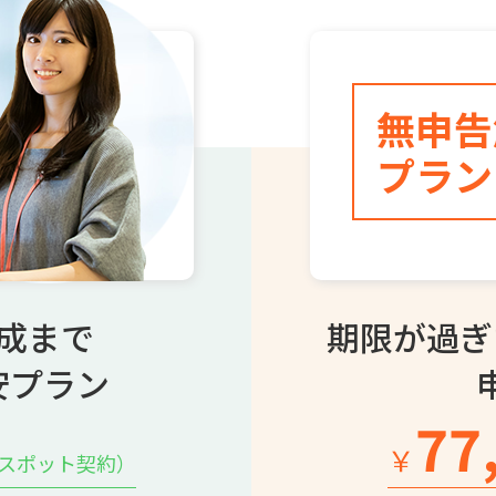
無申告
プラン
成まで
期限が過ぎ
安プラン
77
￥
のスポット契約）