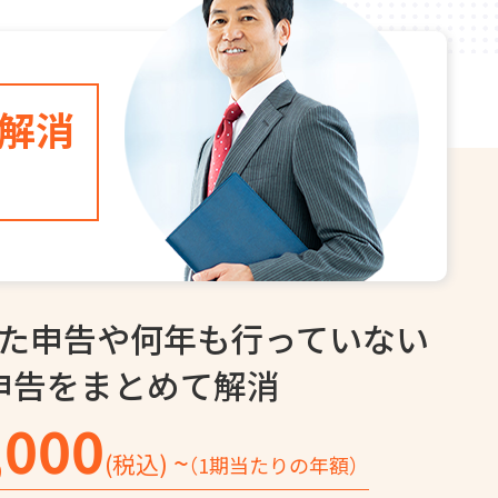
解消
た申告や
何年も行っていない
申告を
まとめて解消
,000
~
(税込)
（1期当たりの年額）