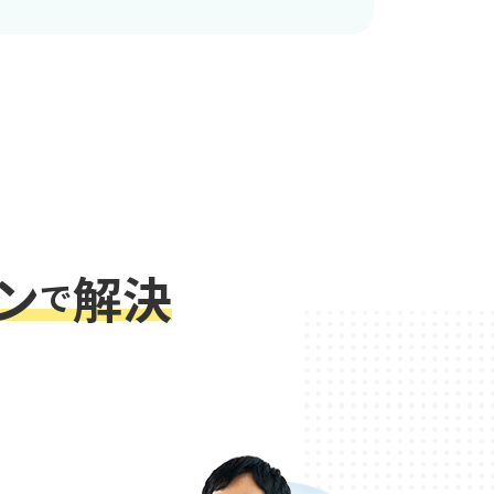
ン
解決
で