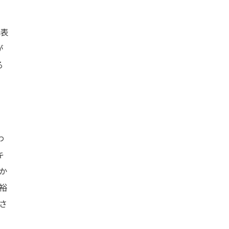
表
が
る
わ
キ
か
裕
さ