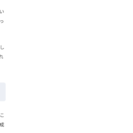
い
っ
し
れ
こ
成