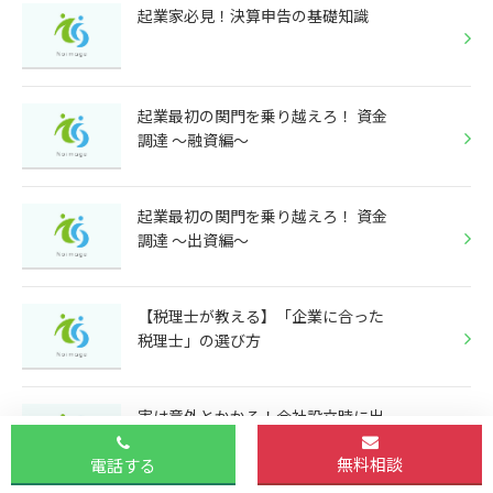
起業家必見！決算申告の基礎知識
起業最初の関門を乗り越えろ！ 資金
調達 ～融資編～
起業最初の関門を乗り越えろ！ 資金
調達 ～出資編～
【税理士が教える】「企業に合った
税理士」の選び方
実は意外とかかる！会社設立時に出
ていく費用
無料相談
電話する