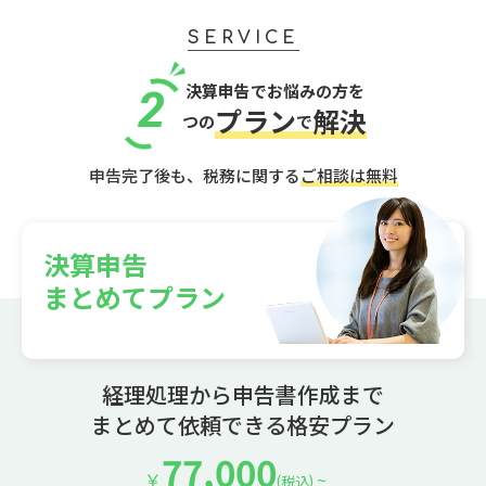
SERVICE
決算申告でお悩みの方を
2
プラン
解決
つの
で
申告完了後も、税務に関する
ご相談は無料
決算申告
まとめてプラン
経理処理から申告書作成まで
まとめて依頼できる格安プラン
77,000
￥
~
(税込)