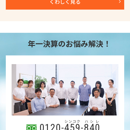
くわしく見る
年一決算のお悩み解決！
シンコク
ハシレ
0120-
459
-
840