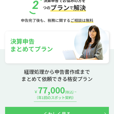
決算申告でお悩みの方を
2
プラン
解決
つの
で
申告完了後も、税務に関する
ご相談は無料
決算申告
まとめてプラン
経理処理から申告書作成まで
まとめて依頼できる格安プラン
77,000
￥
~
(税込)
（年1回のスポット契約）
くわしく見る