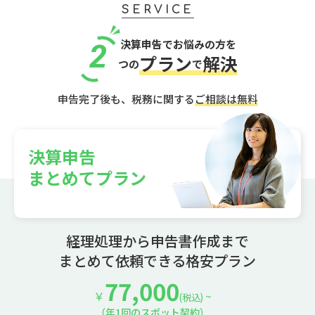
SERVICE
決算申告でお悩みの方を
2
プラン
解決
つの
で
申告完了後も、税務に関する
ご相談は無料
決算申告
まとめてプラン
経理処理から申告書作成まで
まとめて依頼できる格安プラン
77,000
￥
~
(税込)
（年1回のスポット契約）