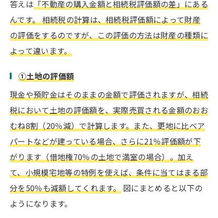
答えは
「不動産の購入金額と相続税評価額の差」にある
んです。 相続税の計算は、相続税評価額によって財産
の評価をするのですが、この評価の方法は財産の種類に
よって違います。
①土地の評価額
現金や預貯金はそのままの金額で評価されますが、相続
税において土地の評価額を、実際売買される金額のおお
むね8割（20％減）で計算します。また、更地に比べア
パートなどが建っている場合、さらに21％評価額が下
がります（借地権70％の土地で満室の場合）。加え
て、小規模宅地等の特例を使えば、条件に当てはまる部
分を50％も減額してくれます。
図にまとめると以下の
ようになります。